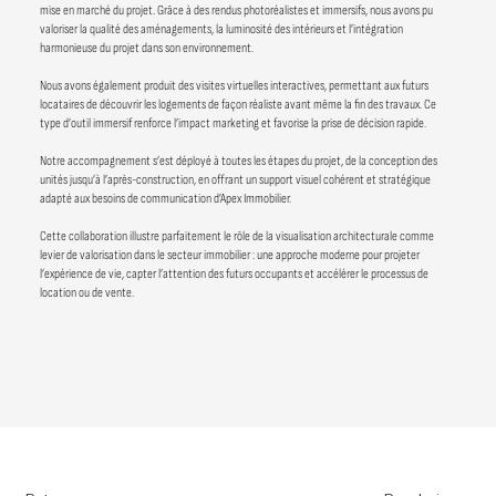
mise en marché du projet. Grâce à des rendus photoréalistes et immersifs, nous avons pu
valoriser la qualité des aménagements, la luminosité des intérieurs et l’intégration
harmonieuse du projet dans son environnement.
Nous avons également produit des visites virtuelles interactives, permettant aux futurs
locataires de découvrir les logements de façon réaliste avant même la fin des travaux. Ce
type d’outil immersif renforce l’impact marketing et favorise la prise de décision rapide.
Notre accompagnement s’est déployé à toutes les étapes du projet, de la conception des
unités jusqu’à l’après-construction, en offrant un support visuel cohérent et stratégique
adapté aux besoins de communication d’Apex Immobilier.
Cette collaboration illustre parfaitement le rôle de la visualisation architecturale comme
levier de valorisation dans le secteur immobilier : une approche moderne pour projeter
l’expérience de vie, capter l’attention des futurs occupants et accélérer le processus de
location ou de vente.