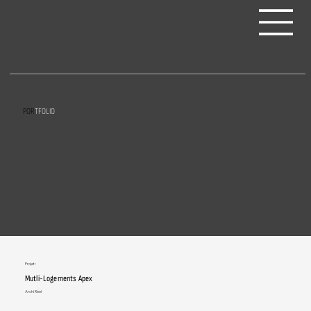
POR
TFOLIO
Projet :
Mutli-Logements Apex
Archi Réel