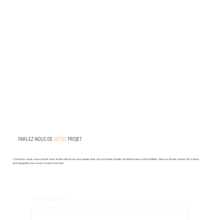
PARLEZ-NOUS DE
VOTRE
PROJET
Contactez-nous, nous serons ravis de discuter et de vous guider dans vos prochains projets architecturaux ou immobiliers. Que ce soit des rendus 3D ou de la
photographie, nous avons ce qu’il vous faut.
PRÉNOM
*