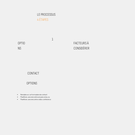
LE PROCESSUS
4
ÉTAPES
1
OPTIO
FACTEURS À
NS
CONSIDÉRER
CONTACT
OPTIONS
Remplissez un formulaire de contact
Planifions une rencontre en personne, ou
Planifions une rencontre vidéo conférence