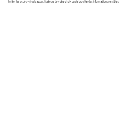
limiter les accès virtuels aux utilisateurs de votre choix ou de brouiller des informations sensibles.