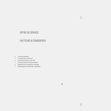
1
OFFRE DE SERVICE
FACTEURS À CONSIDÉRER
Le lieu du bâtiment
La superficie à numériser
La récurrence des scans 360
La mise en plan de la numérisation
L’utilisation des maquettes virtuelles
L’hébergement en ligne des maquettes
4
2