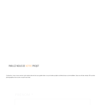
PARLEZ-NOUS DE
VOTRE
PROJET
Contactez-nous, nous serons ravis de discuter et de vous guider dans vos prochains projets architecturaux ou immobiliers. Que ce soit des rendus 3D ou de la
photographie, nous avons ce qu’il vous faut.
PRÉNOM
*