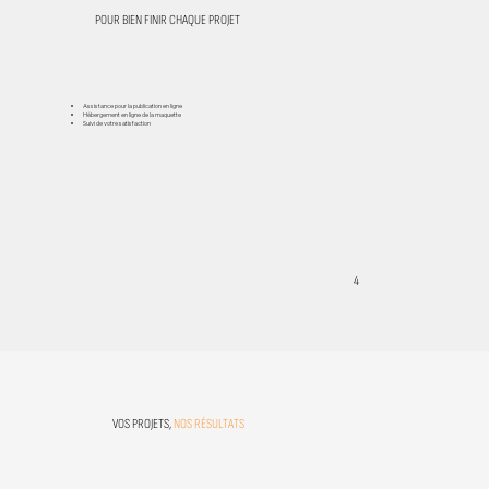
POUR BIEN FINIR CHAQUE PROJET
Assistance pour la publication en ligne
Hébergement en ligne de la maquette
Suivi de votre satisfaction
4
VOS PROJETS,
NOS
RÉSULTATS