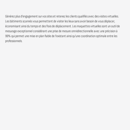
Générez plus d’engagement sur vos sites et retenez les clients qualifiés avec des visites virtuelles.
Les bâtiments scannés vous permettent de visiter les lieux sans avoir besoin de vous déplacer,
économisant ainsi du temps et des frais de déplacement. Les maquettes virtuelles sont un outil de
mesurage exceptionnel considérant une prise de mesure omnidirectionnelle avec une précision à
99% qui permet une mise en plan fiable de l’existant ainsi qu’une coordination optimale entre les
professionnels.