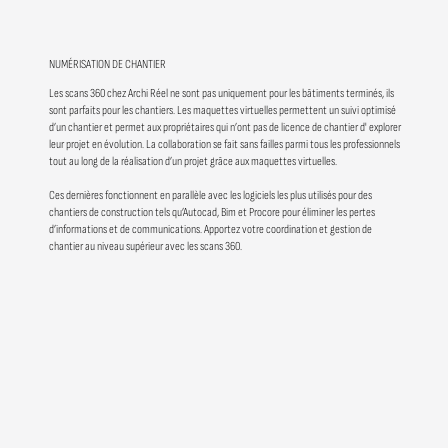
NUMÉRISATION DE CHANTIER
Les scans 360 chez Archi Réel ne sont pas uniquement pour les bâtiments terminés, ils
sont parfaits pour les chantiers. Les maquettes virtuelles permettent un suivi optimisé
d’un chantier et permet aux propriétaires qui n’ont pas de licence de chantier d' explorer
leur projet en évolution. La collaboration se fait sans failles parmi tous les professionnels
tout au long de la réalisation d’un projet grâce aux maquettes virtuelles.
Ces dernières fonctionnent en parallèle avec les logiciels les plus utilisés pour des
chantiers de construction tels qu’Autocad, Bim et Procore pour éliminer les pertes
d’informations et de communications. Apportez votre coordination et gestion de
chantier au niveau supérieur avec les scans 360.