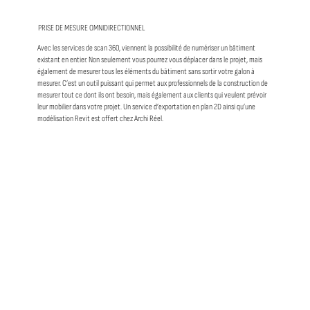
PRISE DE MESURE OMNIDIRECTIONNEL
Avec les services de scan 360, viennent la possibilité de numériser un bâtiment
existant en entier. Non seulement vous pourrez vous déplacer dans le projet, mais
également de mesurer tous les éléments du bâtiment sans sortir votre galon à
mesurer. C’est un outil puissant qui permet aux professionnels de la construction de
mesurer tout ce dont ils ont besoin, mais également aux clients qui veulent prévoir
leur mobilier dans votre projet. Un service d’exportation en plan 2D ainsi qu’une
modélisation Revit est offert chez Archi Réel.