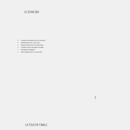
LE SCAN 360
Analyse du projet et de vos besoins
Planification des scans 360
Déplacement pour numérisation
Création de la maquette virtuelle
Partage et validation
Mise en ligne selon vos besoins
3
LA TOUCHE FINALE